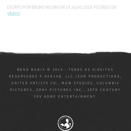
ESCRITO POR BRUNO MOURA EM
19 JULHO 2016
. POSTADO EM
VÍDEOS
BOND MANIA © 2014 - TODOS OS DIREITOS
RESERVADOS À DANJAQ. LLC./EON PRODUCTIONS,
UNITED ARTISTS CO., MGM STUDIOS, COLUMBIA
PICTURES, SONY PICTURES INC., 20TH CENTURY
FOX HOME ENTERTAINMENT.